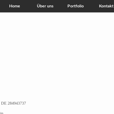
Home
Über uns
Portfolio
Kontakt
r: DE 284943737
ein