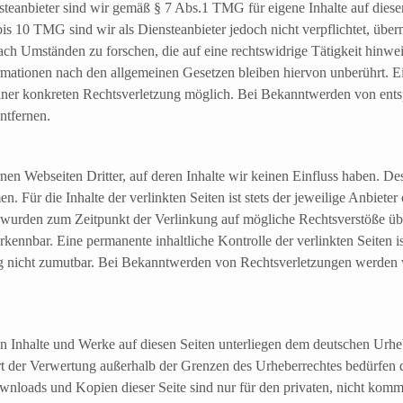
eanbieter sind wir gemäß § 7 Abs.1 TMG für eigene Inhalte auf diese
is 10 TMG sind wir als Diensteanbieter jedoch nicht verpflichtet, überm
ch Umständen zu forschen, die auf eine rechtswidrige Tätigkeit hinwei
mationen nach den allgemeinen Gesetzen bleiben hiervon unberührt. Ei
einer konkreten Rechtsverletzung möglich. Bei Bekanntwerden von ent
ntfernen.
nen Webseiten Dritter, auf deren Inhalte wir keinen Einfluss haben. D
 Für die Inhalte der verlinkten Seiten ist stets der jeweilige Anbieter 
n wurden zum Zeitpunkt der Verlinkung auf mögliche Rechtsverstöße üb
rkennbar. Eine permanente inhaltliche Kontrolle der verlinkten Seiten i
ng nicht zumutbar. Bei Bekanntwerden von Rechtsverletzungen werden 
ten Inhalte und Werke auf diesen Seiten unterliegen dem deutschen Urheb
rt der Verwertung außerhalb der Grenzen des Urheberrechtes bedürfen 
ownloads und Kopien dieser Seite sind nur für den privaten, nicht komm